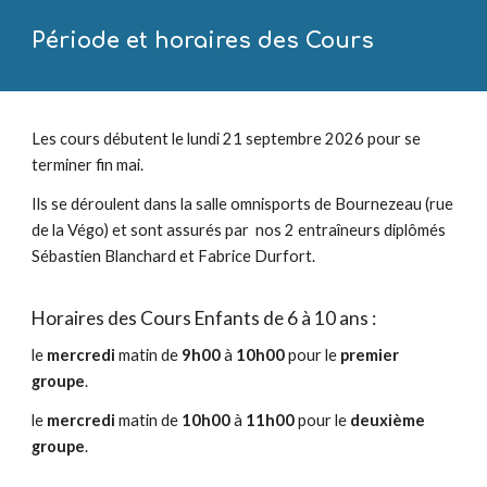
Période et horaires des Cours
Les
cours
débutent le lundi
21
septembre 202
6
pour se
terminer fin mai.
Ils se déroulent dans la salle omnisports de Bournezeau (rue
de la Végo) et sont assurés par nos 2 entraîneurs diplômés
Sébastien Blanchard et Fabrice Durfort.
Horaires des Cours Enfants de 6 à 10 ans :
le
mercredi
matin de
9
h00
à
1
0
h00
pour le
premier
groupe
.
le
mercredi
matin de
10h00
à
11h00
pour le
deuxième
groupe
.