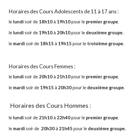
Horaires des Cours Adolescents de 11 à 17 ans :
le
lundi
soir de
18h
1
0
à
19h
1
0
pour le
premier
groupe
.
le
lundi
soir de
1
9
h10
à
20
h10
pour le
deuxième
groupe
.
le
mardi
soir de
18h
15
à
19h
15
pour le
troisième
groupe
.
Horaires des Cours Femmes :
le
lund
i
soir de
20
h
1
0
à
2
1
h
1
0
pour le
premier
groupe
.
le
mardi
soir de
1
9
h
15
à
20h30
pour le
deuxième groupe
.
Horaires des Cours Hommes :
le
lundi
soir
de
2
1
h
1
0
à
2
2
h
4
0
pour le
premier groupe
.
le
mardi
soir de
2
0
h
30
à
2
1h45
pour le
deuxième
groupe.