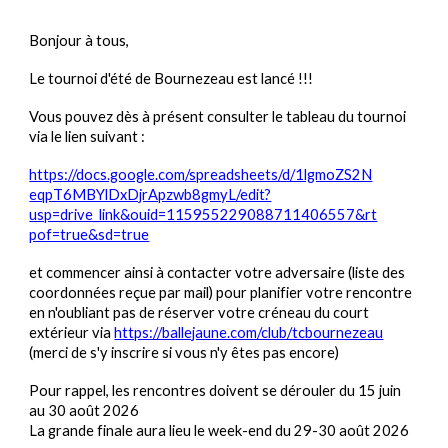
Bonjour à tous,
Le tournoi d'été de Bournezeau est lancé !!!
Vous pouvez dès à présent consulter le tableau du tournoi
via le lien suivant :
https://docs.google.com/spreadsheets/d/1lgmoZS2N
eqpT6MBYlDxDjrApzwb8gmyL/edit?
usp=drive_link&ouid=115955229088711406557&rt
pof=true&sd=true
et commencer ainsi à contacter votre adversaire (liste des
coordonnées reçue par mail) pour planifier votre rencontre
en n'oubliant pas de réserver votre créneau du court
extérieur via
https://ballejaune.com/club/tcbournezeau
(merci de s'y inscrire si vous n'y êtes pas encore)
Pour rappel, les rencontres doivent se dérouler
du 15 juin
au 30 août 2026
La grande finale aura lieu le week-end du 29-30 août 2026