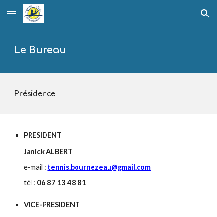
Skip to main content
Skip to navigation
Le Bureau
Présidence
PRESIDENT
J
anick ALBERT
e-mail :
tennis.bournezeau@gmail.com
tél :
06 87 13 48 81
VICE-PRESIDENT